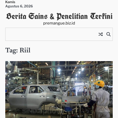
Kamis
Skip
Agustus 6, 2026
to
Berita Sains & Penelitian Terkini
content
premangue.biz.id
Tag:
Riil