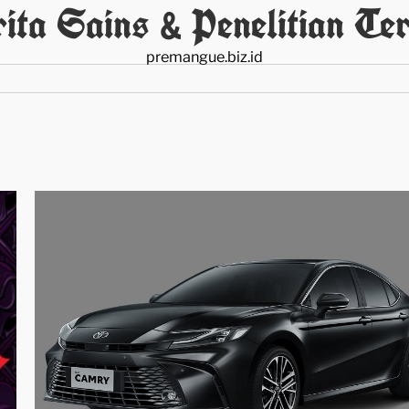
ita Sains & Penelitian Ter
premangue.biz.id