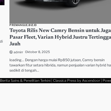
PREMANGUE.BIZ.ID
Toyota Rilis New Camry Bensin untuk Jag
Pasar Fleet, Varian Hybrid Justru Tertingga
di
Jauh
Oktober 8, 2025
admin
loading… Dengan harga mulai Rp850 jutaan, Camry bensin
tawarkan fitur setara hibrida, namun penjualan varian hybrid h
sedikit di tengah…
Berita Sains & Penelitian Terkini
| Classica Press by
Ascendoor
| Pow