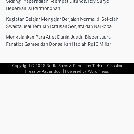
Sidang Praperadilan Keempat Ditunda, Roy Suryo
Beberkan Isi Permohonan
Kegiatan Belajar Mengajar Berjalan Normal di Sekolah
Swasta usai Temuan Ratusan Senjata dan Narkoba
Mengalahkan Para Atlet Dunia, Justin Bieber Juara
Fanatics Games dan Donasikan Hadiah Rp16 Miliar
Copyright © 2026
Berita Sains & Penelitian Terkini
| Classica
Press by
Ascendoor
| Powered by
WordPress
.