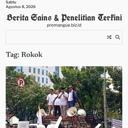
Sabtu
Skip
Agustus 8, 2026
to
Berita Sains & Penelitian Terkini
content
premangue.biz.id
Tag:
Rokok