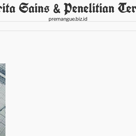
ita Sains & Penelitian Ter
premangue.biz.id