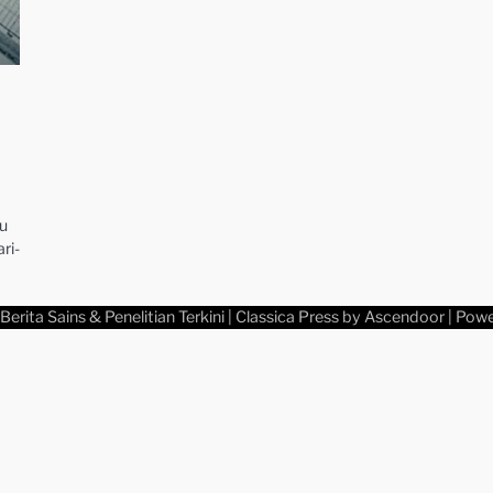
u
ri-
Berita Sains & Penelitian Terkini
| Classica Press by
Ascendoor
| Pow