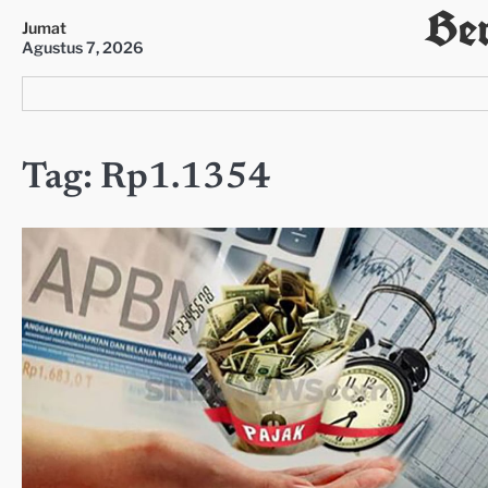
Ber
Skip
Jumat
to
Agustus 7, 2026
content
Tag:
Rp1.1354