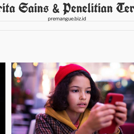
ita Sains & Penelitian Ter
premangue.biz.id