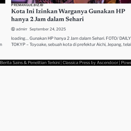
PREMANGUE.BIZ.ID
Kota Ini Izinkan Warganya Gunakan HP
hanya 2 Jam dalam Sehari
September 24, 2025
admin
loading… Gunakan HP hanya 2 Jam dalam Sehari. FOTO/ DAIL
TOKYP – Toyoake, sebuah kota di prefektur Aichi, Jepang, tel
an
Berita Sains & Penelitian Terkini
| Classica Press by
Ascendoor
| Pow