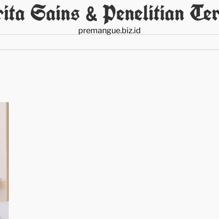
ita Sains & Penelitian Ter
premangue.biz.id