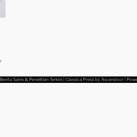
u
Berita Sains & Penelitian Terkini
| Classica Press by
Ascendoor
| Pow