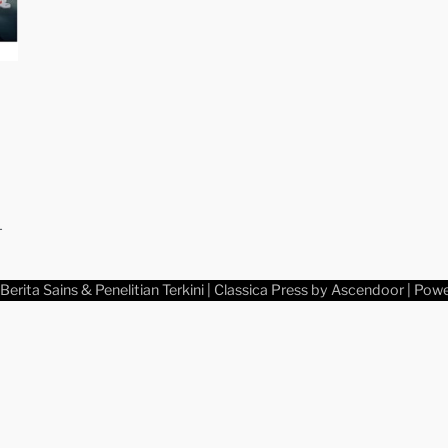
–
Berita Sains & Penelitian Terkini
| Classica Press by
Ascendoor
| Pow