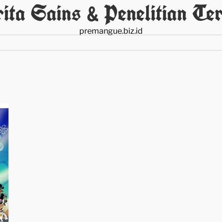
ita Sains & Penelitian Ter
premangue.biz.id