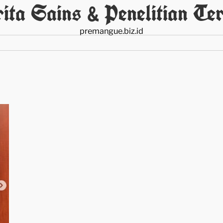
ita Sains & Penelitian Ter
premangue.biz.id