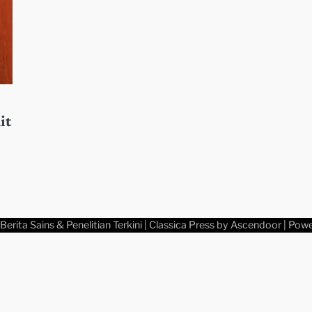
it
a
Berita Sains & Penelitian Terkini
| Classica Press by
Ascendoor
| Pow