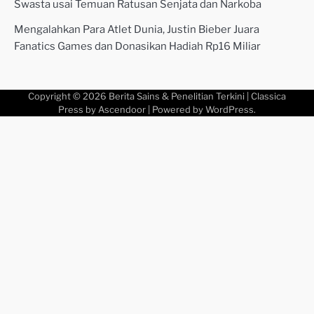
Swasta usai Temuan Ratusan Senjata dan Narkoba
Mengalahkan Para Atlet Dunia, Justin Bieber Juara
Fanatics Games dan Donasikan Hadiah Rp16 Miliar
Copyright © 2026
Berita Sains & Penelitian Terkini
| Classica
Press by
Ascendoor
| Powered by
WordPress
.