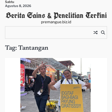
Sabtu
Skip
Agustus 8, 2026
to
Berita Sains & Penelitian Terkini
content
premangue.biz.id
Tag:
Tantangan