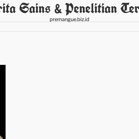
ita Sains & Penelitian Ter
premangue.biz.id