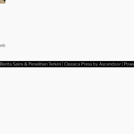
nti
Berita Sains & Penelitian Terkini
| Classica Press by
Ascendoor
| Pow