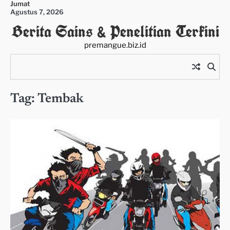
Jumat
Skip
Agustus 7, 2026
to
Berita Sains & Penelitian Terkini
content
premangue.biz.id
Tag:
Tembak