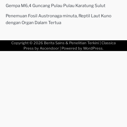
Gempa M6,4 Guncang Pulau Pulau Karatung Sulut
Penemuan Fosil Austronaga minuta, Reptil Laut Kuno
dengan Organ Dalam Tertua
Copyright © 2026
Berita Sains & Penelitian Terkini
| Classica
Press by
Ascendoor
| Powered by
WordPress
.