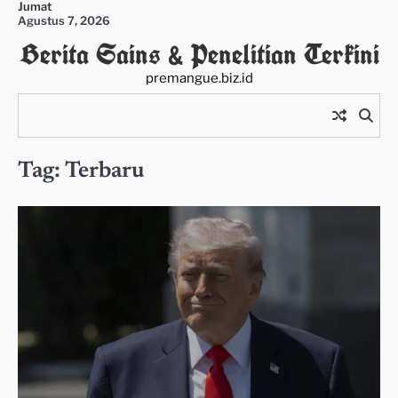
Jumat
Skip
Agustus 7, 2026
to
Berita Sains & Penelitian Terkini
content
premangue.biz.id
Tag:
Terbaru