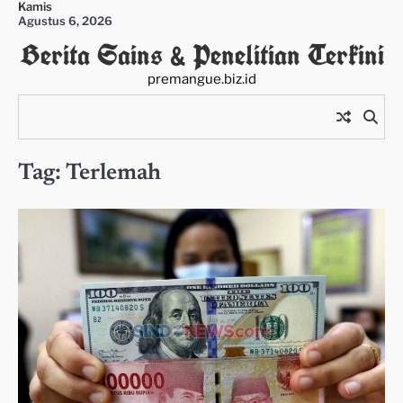
Kamis
Skip
Agustus 6, 2026
to
Berita Sains & Penelitian Terkini
content
premangue.biz.id
Tag:
Terlemah