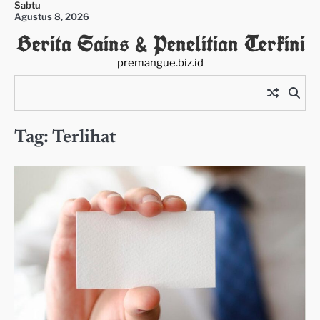
Sabtu
Skip
Agustus 8, 2026
to
Berita Sains & Penelitian Terkini
content
premangue.biz.id
Tag:
Terlihat