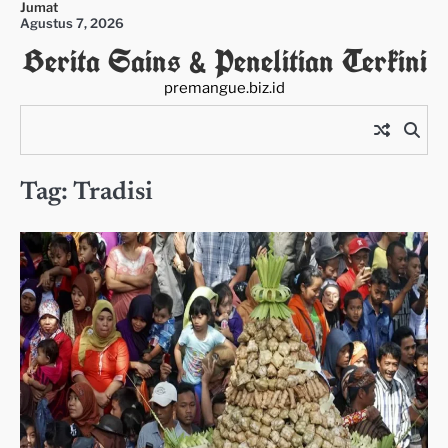
Jumat
Skip
Agustus 7, 2026
to
Berita Sains & Penelitian Terkini
content
premangue.biz.id
Tag:
Tradisi