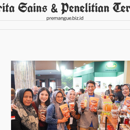
ita Sains & Penelitian Ter
premangue.biz.id