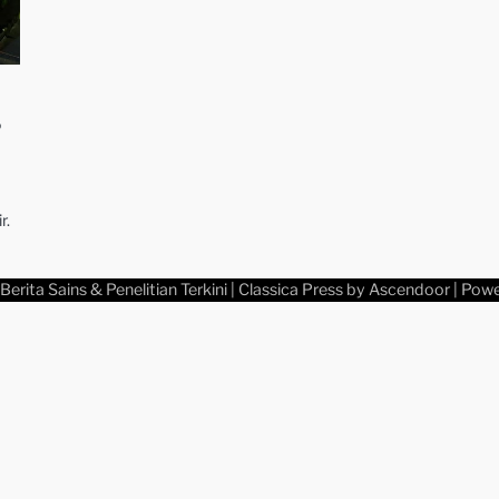
3
r.
Berita Sains & Penelitian Terkini
| Classica Press by
Ascendoor
| Pow