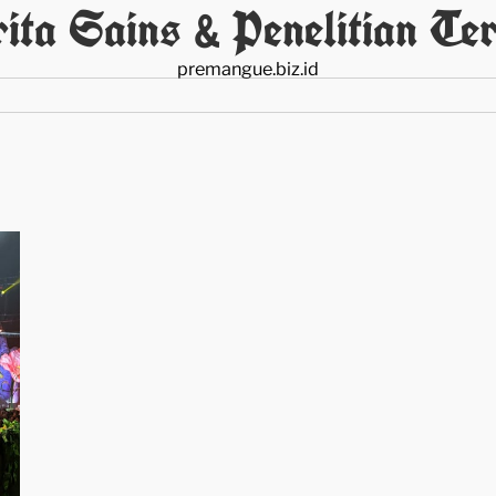
ita Sains & Penelitian Ter
premangue.biz.id