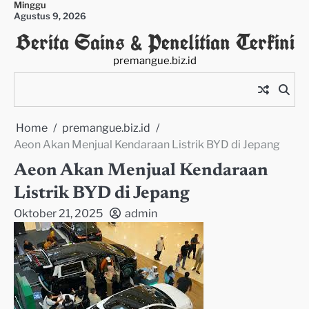
Minggu
Skip
Agustus 9, 2026
to
Berita Sains & Penelitian Terkini
content
premangue.biz.id
Home
premangue.biz.id
Aeon Akan Menjual Kendaraan Listrik BYD di Jepang
Aeon Akan Menjual Kendaraan
Listrik BYD di Jepang
Oktober 21, 2025
admin