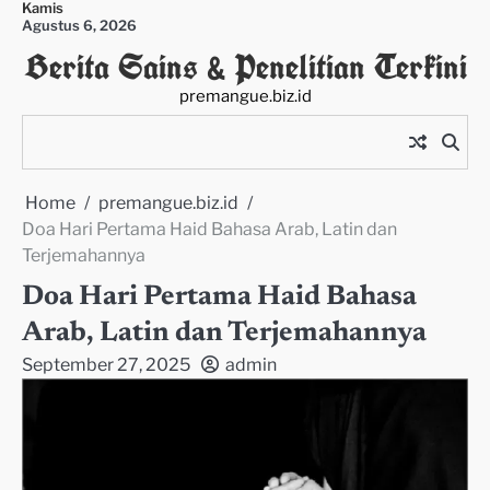
Kamis
Skip
Agustus 6, 2026
to
Berita Sains & Penelitian Terkini
content
premangue.biz.id
Home
premangue.biz.id
Doa Hari Pertama Haid Bahasa Arab, Latin dan
Terjemahannya
Doa Hari Pertama Haid Bahasa
Arab, Latin dan Terjemahannya
September 27, 2025
admin