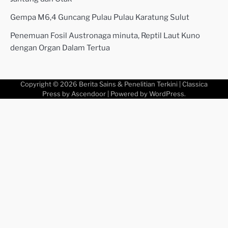
Gempa M6,4 Guncang Pulau Pulau Karatung Sulut
Penemuan Fosil Austronaga minuta, Reptil Laut Kuno
dengan Organ Dalam Tertua
Copyright © 2026
Berita Sains & Penelitian Terkini
| Classica
Press by
Ascendoor
| Powered by
WordPress
.