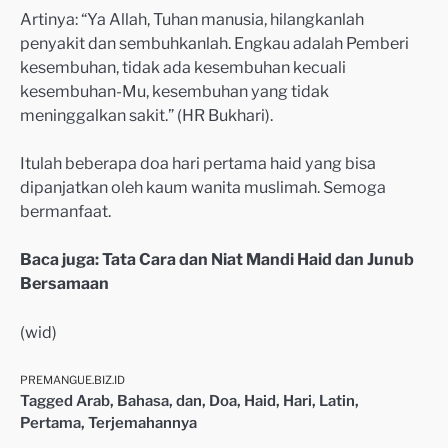
Artinya: “Ya Allah, Tuhan manusia, hilangkanlah
penyakit dan sembuhkanlah. Engkau adalah Pemberi
kesembuhan, tidak ada kesembuhan kecuali
kesembuhan-Mu, kesembuhan yang tidak
meninggalkan sakit.” (HR Bukhari).
Itulah beberapa doa hari pertama haid yang bisa
dipanjatkan oleh kaum wanita muslimah. Semoga
bermanfaat.
Baca juga: Tata Cara dan Niat Mandi Haid dan Junub
Bersamaan
(wid)
PREMANGUE.BIZ.ID
Tagged
Arab
,
Bahasa
,
dan
,
Doa
,
Haid
,
Hari
,
Latin
,
Pertama
,
Terjemahannya