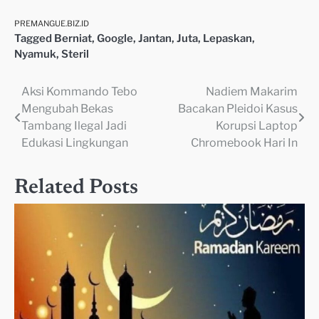
PREMANGUE.BIZ.ID
Tagged
Berniat
,
Google
,
Jantan
,
Juta
,
Lepaskan
,
Nyamuk
,
Steril
Aksi Kommando Tebo
Nadiem Makarim
Navigasi
Mengubah Bekas
Bacakan Pleidoi Kasus
pos
Tambang Ilegal Jadi
Korupsi Laptop
Edukasi Lingkungan
Chromebook Hari In
Related Posts