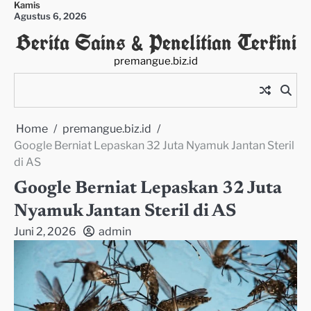
Kamis
Skip
Agustus 6, 2026
to
Berita Sains & Penelitian Terkini
content
premangue.biz.id
Home
premangue.biz.id
Google Berniat Lepaskan 32 Juta Nyamuk Jantan Steril
di AS
Google Berniat Lepaskan 32 Juta
Nyamuk Jantan Steril di AS
Juni 2, 2026
admin