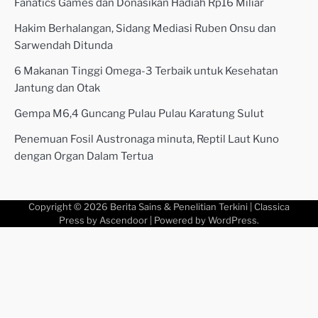
Fanatics Games dan Donasikan Hadiah Rp16 Miliar
Hakim Berhalangan, Sidang Mediasi Ruben Onsu dan
Sarwendah Ditunda
6 Makanan Tinggi Omega-3 Terbaik untuk Kesehatan
Jantung dan Otak
Gempa M6,4 Guncang Pulau Pulau Karatung Sulut
Penemuan Fosil Austronaga minuta, Reptil Laut Kuno
dengan Organ Dalam Tertua
Copyright © 2026
Berita Sains & Penelitian Terkini
| Classica
Press by
Ascendoor
| Powered by
WordPress
.