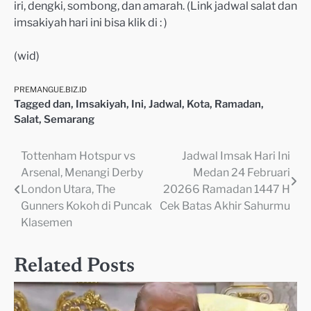
iri, dengki, sombong, dan amarah. (Link jadwal salat dan
imsakiyah hari ini bisa klik di : )
(wid)
PREMANGUE.BIZ.ID
Tagged
dan
,
Imsakiyah
,
Ini
,
Jadwal
,
Kota
,
Ramadan
,
Salat
,
Semarang
Tottenham Hotspur vs
Jadwal Imsak Hari Ini
Navigasi
Arsenal, Menangi Derby
Medan 24 Februari
pos
London Utara, The
20266 Ramadan 1447 H
Gunners Kokoh di Puncak
Cek Batas Akhir Sahurmu
Klasemen
Related Posts