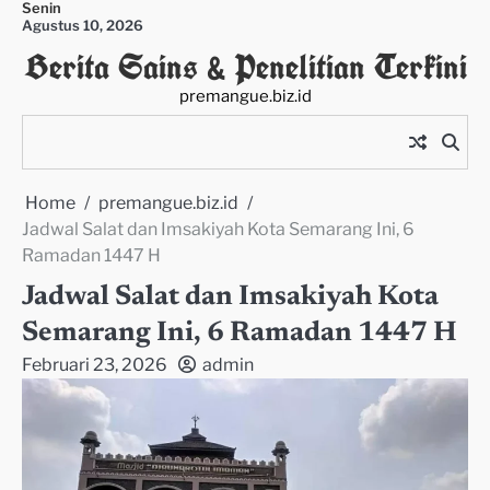
Senin
Skip
Agustus 10, 2026
to
Berita Sains & Penelitian Terkini
content
premangue.biz.id
Home
premangue.biz.id
Jadwal Salat dan Imsakiyah Kota Semarang Ini, 6
Ramadan 1447 H
Jadwal Salat dan Imsakiyah Kota
Semarang Ini, 6 Ramadan 1447 H
Februari 23, 2026
admin