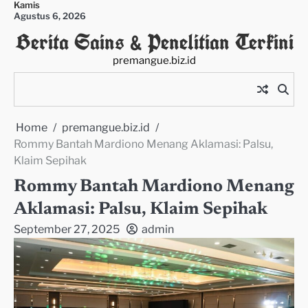
Kamis
Skip
Agustus 6, 2026
to
Berita Sains & Penelitian Terkini
content
premangue.biz.id
Home
premangue.biz.id
Rommy Bantah Mardiono Menang Aklamasi: Palsu,
Klaim Sepihak
Rommy Bantah Mardiono Menang
Aklamasi: Palsu, Klaim Sepihak
September 27, 2025
admin