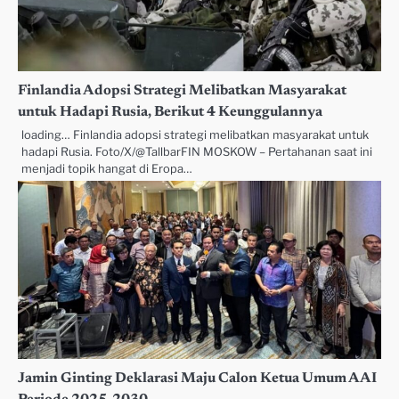
Finlandia Adopsi Strategi Melibatkan Masyarakat
untuk Hadapi Rusia, Berikut 4 Keunggulannya
loading… Finlandia adopsi strategi melibatkan masyarakat untuk
hadapi Rusia. Foto/X/@TallbarFIN MOSKOW – Pertahanan saat ini
menjadi topik hangat di Eropa…
Jamin Ginting Deklarasi Maju Calon Ketua Umum AAI