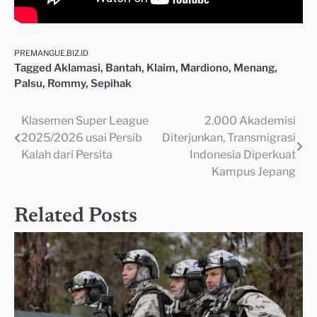
PREMANGUE.BIZ.ID
Tagged
Aklamasi
,
Bantah
,
Klaim
,
Mardiono
,
Menang
,
Palsu
,
Rommy
,
Sepihak
Klasemen Super League
2.000 Akademisi
Navigasi
2025/2026 usai Persib
Diterjunkan, Transmigrasi
pos
Kalah dari Persita
Indonesia Diperkuat
Kampus Jepang
Related Posts