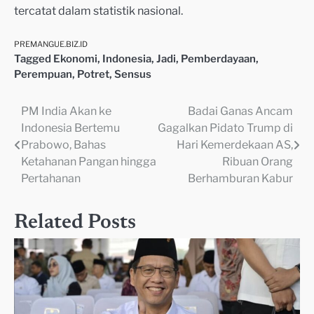
tercatat dalam statistik nasional.
PREMANGUE.BIZ.ID
Tagged
Ekonomi
,
Indonesia
,
Jadi
,
Pemberdayaan
,
Perempuan
,
Potret
,
Sensus
PM India Akan ke
Badai Ganas Ancam
Navigasi
Indonesia Bertemu
Gagalkan Pidato Trump di
pos
Prabowo, Bahas
Hari Kemerdekaan AS,
Ketahanan Pangan hingga
Ribuan Orang
Pertahanan
Berhamburan Kabur
Related Posts