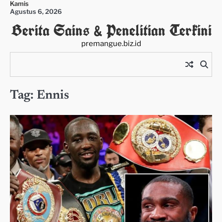
Kamis
Skip
Agustus 6, 2026
to
Berita Sains & Penelitian Terkini
content
premangue.biz.id
Tag:
Ennis