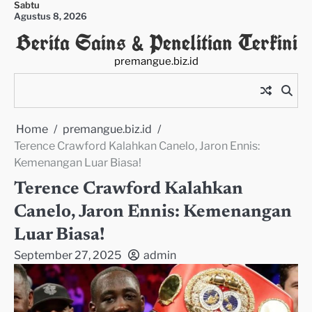
Sabtu
Skip
Agustus 8, 2026
to
Berita Sains & Penelitian Terkini
content
premangue.biz.id
Home
premangue.biz.id
Terence Crawford Kalahkan Canelo, Jaron Ennis:
Kemenangan Luar Biasa!
Terence Crawford Kalahkan
Canelo, Jaron Ennis: Kemenangan
Luar Biasa!
September 27, 2025
admin