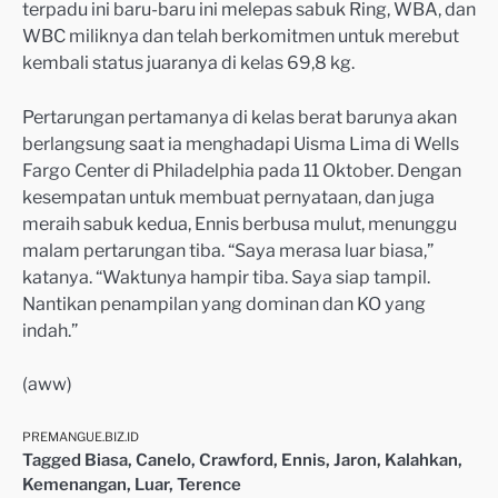
terpadu ini baru-baru ini melepas sabuk Ring, WBA, dan
WBC miliknya dan telah berkomitmen untuk merebut
kembali status juaranya di kelas 69,8 kg.
Pertarungan pertamanya di kelas berat barunya akan
berlangsung saat ia menghadapi Uisma Lima di Wells
Fargo Center di Philadelphia pada 11 Oktober. Dengan
kesempatan untuk membuat pernyataan, dan juga
meraih sabuk kedua, Ennis berbusa mulut, menunggu
malam pertarungan tiba. “Saya merasa luar biasa,”
katanya. “Waktunya hampir tiba. Saya siap tampil.
Nantikan penampilan yang dominan dan KO yang
indah.”
(aww)
PREMANGUE.BIZ.ID
Tagged
Biasa
,
Canelo
,
Crawford
,
Ennis
,
Jaron
,
Kalahkan
,
Kemenangan
,
Luar
,
Terence