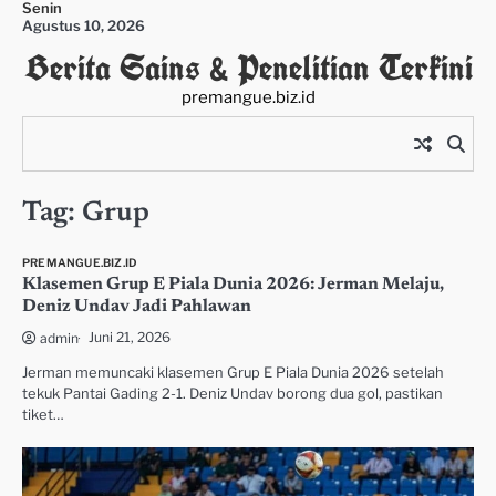
Senin
Skip
Agustus 10, 2026
to
Berita Sains & Penelitian Terkini
content
premangue.biz.id
Tag:
Grup
PREMANGUE.BIZ.ID
Klasemen Grup E Piala Dunia 2026: Jerman Melaju,
Deniz Undav Jadi Pahlawan
Juni 21, 2026
admin
Jerman memuncaki klasemen Grup E Piala Dunia 2026 setelah
tekuk Pantai Gading 2-1. Deniz Undav borong dua gol, pastikan
tiket…