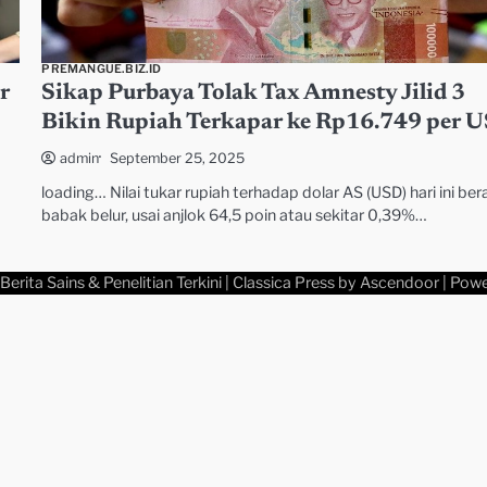
PREMANGUE.BIZ.ID
r
Sikap Purbaya Tolak Tax Amnesty Jilid 3
Bikin Rupiah Terkapar ke Rp16.749 per 
September 25, 2025
admin
loading… Nilai tukar rupiah terhadap dolar AS (USD) hari ini ber
babak belur, usai anjlok 64,5 poin atau sekitar 0,39%…
Berita Sains & Penelitian Terkini
| Classica Press by
Ascendoor
| Pow