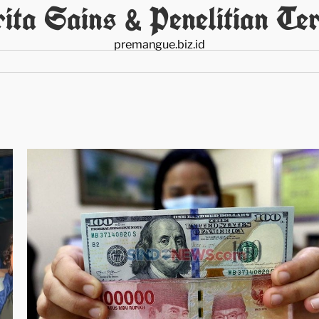
ita Sains & Penelitian Ter
premangue.biz.id