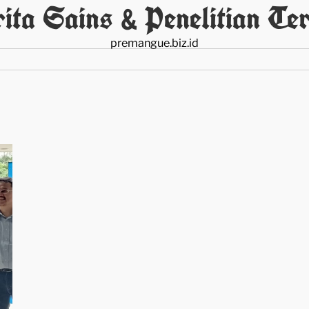
ita Sains & Penelitian Ter
premangue.biz.id