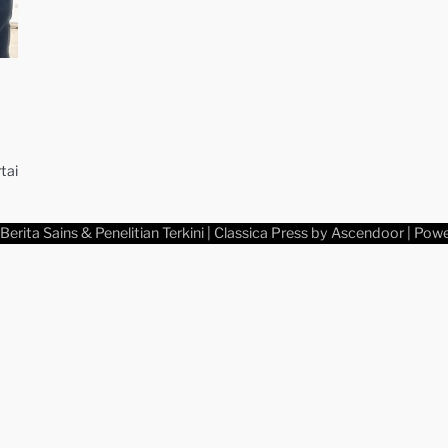
o
tai
Berita Sains & Penelitian Terkini
| Classica Press by
Ascendoor
| Pow