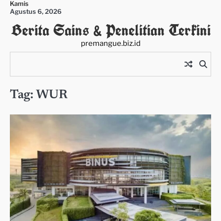
Kamis
Skip
Agustus 6, 2026
to
Berita Sains & Penelitian Terkini
content
premangue.biz.id
Tag:
WUR