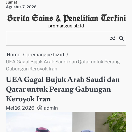
Jumat
Skip
Agustus 7, 2026
to
Berita Sains & Penelitian Terkini
content
premangue.biz.id
Home
premangue.biz.id
UEA Gagal Bujuk Arab Saudi dan Qatar untuk Perang
Gabungan Keroyok Iran
UEA Gagal Bujuk Arab Saudi dan
Qatar untuk Perang Gabungan
Keroyok Iran
Mei 16, 2026
admin