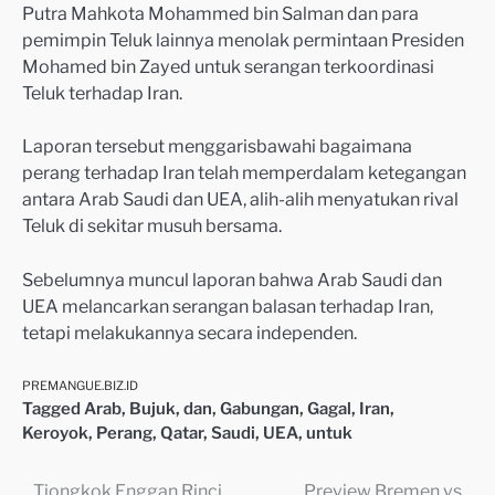
Putra Mahkota Mohammed bin Salman dan para
pemimpin Teluk lainnya menolak permintaan Presiden
Mohamed bin Zayed untuk serangan terkoordinasi
Teluk terhadap Iran.
Laporan tersebut menggarisbawahi bagaimana
perang terhadap Iran telah memperdalam ketegangan
antara Arab Saudi dan UEA, alih-alih menyatukan rival
Teluk di sekitar musuh bersama.
Sebelumnya muncul laporan bahwa Arab Saudi dan
UEA melancarkan serangan balasan terhadap Iran,
tetapi melakukannya secara independen.
PREMANGUE.BIZ.ID
Tagged
Arab
,
Bujuk
,
dan
,
Gabungan
,
Gagal
,
Iran
,
Keroyok
,
Perang
,
Qatar
,
Saudi
,
UEA
,
untuk
Tiongkok Enggan Rinci
Preview Bremen vs