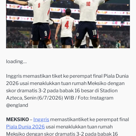
loading…
Inggris memastikan tiket ke perempat final Piala Dunia
2026 usai menaklukkan tuan rumah Meksiko dengan
skor dramatis 3-2 pada babak 16 besar di Stadion
Azteca, Senin (6/7/2026) WIB / Foto: Instagram
@england
MEKSIKO
–
Inggris
memastikantiket ke perempat final
Piala Dunia 2026
usai menaklukkan tuan rumah
Meksiko dengan skor dramatis 3-2 pada babak 16