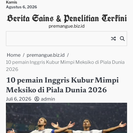
Kamis
Skip
Agustus 6, 2026
to
Berita Sains & Penelitian Terkini
content
premangue.biz.id
Home
premangue.biz.id
10 pemain Inggris Kubur Mimpi Meksiko di Piala Dunia
2026
10 pemain Inggris Kubur Mimpi
Meksiko di Piala Dunia 2026
Juli 6, 2026
admin