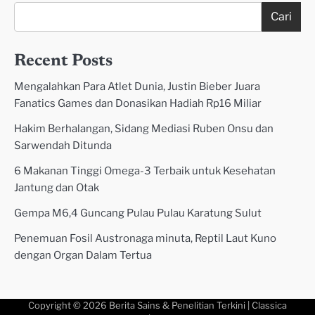
Cari
Recent Posts
Mengalahkan Para Atlet Dunia, Justin Bieber Juara
Fanatics Games dan Donasikan Hadiah Rp16 Miliar
Hakim Berhalangan, Sidang Mediasi Ruben Onsu dan
Sarwendah Ditunda
6 Makanan Tinggi Omega-3 Terbaik untuk Kesehatan
Jantung dan Otak
Gempa M6,4 Guncang Pulau Pulau Karatung Sulut
Penemuan Fosil Austronaga minuta, Reptil Laut Kuno
dengan Organ Dalam Tertua
Copyright © 2026
Berita Sains & Penelitian Terkini
| Classica