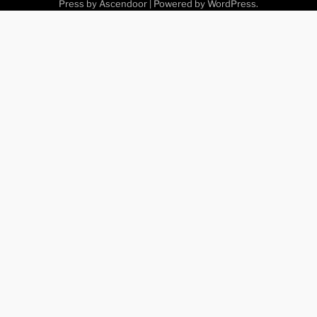
Press by
Ascendoor
| Powered by
WordPress
.