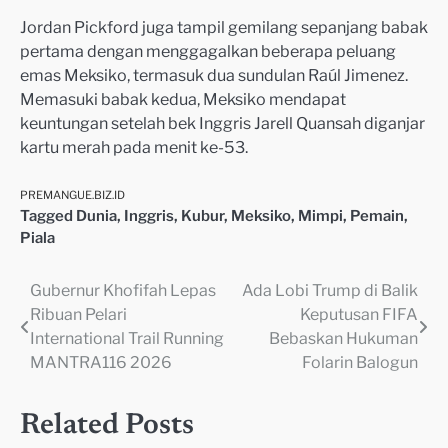
Jordan Pickford juga tampil gemilang sepanjang babak
pertama dengan menggagalkan beberapa peluang
emas Meksiko, termasuk dua sundulan Raúl Jimenez.
Memasuki babak kedua, Meksiko mendapat
keuntungan setelah bek Inggris Jarell Quansah diganjar
kartu merah pada menit ke-53.
PREMANGUE.BIZ.ID
Tagged
Dunia
,
Inggris
,
Kubur
,
Meksiko
,
Mimpi
,
Pemain
,
Piala
Gubernur Khofifah Lepas
Ada Lobi Trump di Balik
Navigasi
Ribuan Pelari
Keputusan FIFA
pos
International Trail Running
Bebaskan Hukuman
MANTRA116 2026
Folarin Balogun
Related Posts