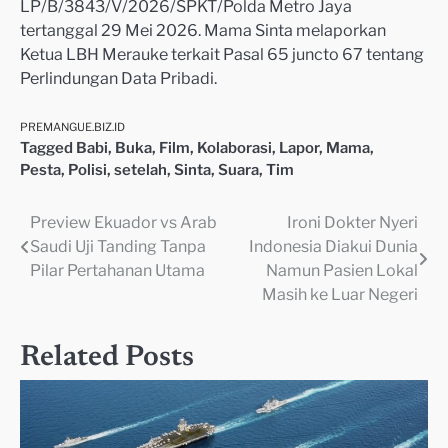
LP/B/3843/V/2026/SPKT/Polda Metro Jaya
tertanggal 29 Mei 2026. Mama Sinta melaporkan
Ketua LBH Merauke terkait Pasal 65 juncto 67 tentang
Perlindungan Data Pribadi.
PREMANGUE.BIZ.ID
Tagged
Babi
,
Buka
,
Film
,
Kolaborasi
,
Lapor
,
Mama
,
Pesta
,
Polisi
,
setelah
,
Sinta
,
Suara
,
Tim
Preview Ekuador vs Arab
Ironi Dokter Nyeri
Navigasi
Saudi Uji Tanding Tanpa
Indonesia Diakui Dunia
pos
Pilar Pertahanan Utama
Namun Pasien Lokal
Masih ke Luar Negeri
Related Posts