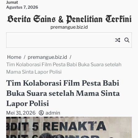
Jumat
Skip
Agustus 7, 2026
to
Berita Sains & Penelitian Terkini
content
premangue.biz.id
Home
premangue.biz.id
Tim Kolaborasi Film Pesta Babi Buka Suara setelah
Mama Sinta Lapor Polisi
Tim Kolaborasi Film Pesta Babi
Buka Suara setelah Mama Sinta
Lapor Polisi
Mei 31, 2026
admin